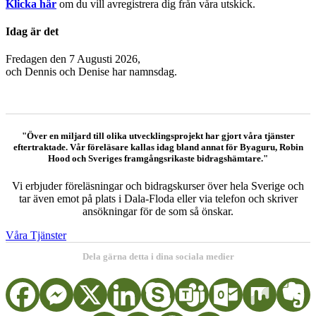
Klicka här
om du vill avregistrera dig från våra utskick.
Idag är det
Fredagen den 7 Augusti 2026,
och
Dennis och Denise har namnsdag.
"Över en miljard till olika utvecklingsprojekt har gjort våra tjänster
eftertraktade. Vår föreläsare kallas idag bland annat för Byaguru, Robin
Hood och Sveriges framgångsrikaste bidragshämtare."
Vi erbjuder föreläsningar och bidragskurser över hela Sverige och
tar även emot på plats i Dala-Floda eller via telefon och skriver
ansökningar för de som så önskar.
Våra Tjänster
Dela gärna detta i dina sociala medier