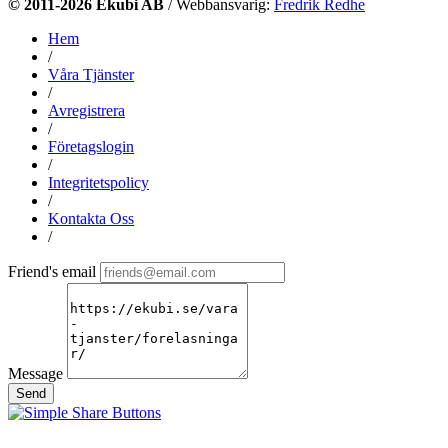
© 2011-2026 Ekubi AB
/ Webbansvarig:
Fredrik Redhe
Hem
/
Våra Tjänster
/
Avregistrera
/
Företagslogin
/
Integritetspolicy
/
Kontakta Oss
/
Friend's email
Message
Send