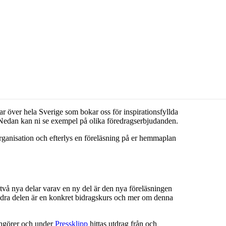
r över hela Sverige som bokar oss för inspirationsfyllda
t. Nedan kan ni se exempel på olika föredragserbjudanden.
organisation och efterlys en föreläsning på er hemmaplan
i två nya delar varav en ny del är den nya föreläsningen
dra delen är en konkret bidragskurs och mer om denna
angörer och under
Pressklipp
hittas utdrag från och