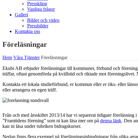
Pressklipp
Vanliga frågor
Galleri
Bilder och video
Pressbilder
Kontakta oss
Föreläsningar
Hem
Våra Tjänster
Föreläsningar
Ekubi AB erbjuder föreläsningar till kommuner, förbund och föreninga
träffar, oftast genomförda på kvällstid och riktade mot föreningslive
Kontakta ert lokala studieförbund, er kommun eller er riks- eller läns
eller arrangera en egen träff.
Från och med årsskiftet 2013/14 har vi separerat tidigare föreläsning 
”Framtidens förening” som ni kan läsa mer om på
denna länk
. Den an
kan ni läsa under rubriken bidragskurser.
Nedan finns flera exempel på föreläsningsinbjudningar från olika arr