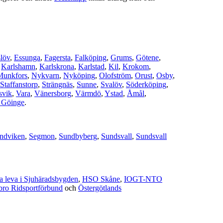
löv
,
Essunga
,
Fagersta
,
Falköping
,
Grums
,
Götene
,
,
Karlshamn
,
Karlskrona
,
Karlstad
,
Kil
,
Krokom
,
Munkfors
,
Nykvarn
,
Nyköping
,
Olofström
,
Orust
,
Osby
,
Staffanstorp
,
Strängnäs
,
Sunne
,
Svalöv
,
Söderköping
,
svik
,
Vara
,
Vänersborg
,
Värmdö
,
Ystad
,
Åmål
,
 Göinge
.
ndviken
,
Segmon
,
Sundbyberg
,
Sundsvall
,
Sundsvall
a leva i Sjuhäradsbygden
,
HSO Skåne
,
IOGT-NTO
bro Ridsportförbund
och
Östergötlands