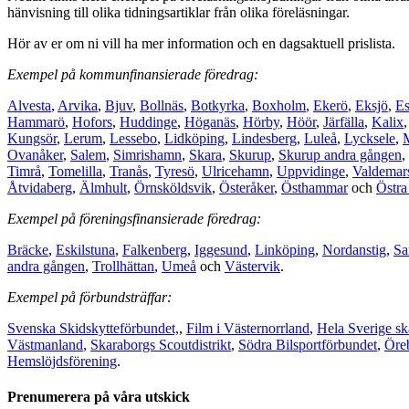
hänvisning till olika tidningsartiklar från olika föreläsningar.
Hör av er om ni vill ha mer information och en dagsaktuell prislista.
Exempel på kommunfinansierade föredrag:
Alvesta
,
Arvika
,
Bjuv
,
Bollnäs
,
Botkyrka
,
Boxholm
,
Ekerö
,
Eksjö
,
Es
Hammarö
,
Hofors
,
Huddinge
,
Höganäs
,
Hörby
,
Höör
,
Järfälla
,
Kalix
Kungsör
,
Lerum
,
Lessebo
,
Lidköping
,
Lindesberg
,
Luleå
,
Lycksele
,
Ovanåker
,
Salem
,
Simrishamn
,
Skara
,
Skurup
,
Skurup andra gången
,
Timrå
,
Tomelilla
,
Tranås
,
Tyresö
,
Ulricehamn
,
Uppvidinge
,
Valdemar
Åtvidaberg
,
Älmhult
,
Örnsköldsvik
,
Österåker
,
Östhammar
och
Östra
Exempel på föreningsfinansierade föredrag:
Bräcke
,
Eskilstuna
,
Falkenberg
,
Iggesund
,
Linköping
,
Nordanstig
,
Sa
andra gången
,
Trollhättan
,
Umeå
och
Västervik
.
Exempel på förbundsträffar:
Svenska Skidskytteförbundet,
,
Film i Västernorrland
,
Hela Sverige sk
Västmanland
,
Skaraborgs Scoutdistrikt
,
Södra Bilsportförbundet
,
Öre
Hemslöjdsförening
.
Prenumerera på våra utskick