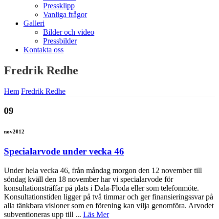
Pressklipp
Vanliga frågor
Galleri
Bilder och video
Pressbilder
Kontakta oss
Fredrik Redhe
Hem
Fredrik Redhe
09
nov
2012
Specialarvode under vecka 46
Under hela vecka 46, från måndag morgon den 12 november till
söndag kväll den 18 november har vi specialarvode för
konsultationsträffar på plats i Dala-Floda eller som telefonmöte.
Konsultationstiden ligger på två timmar och ger finansieringssvar på
alla tänkbara visioner som en förening kan vilja genomföra. Arvodet
subventioneras upp till ...
Läs Mer