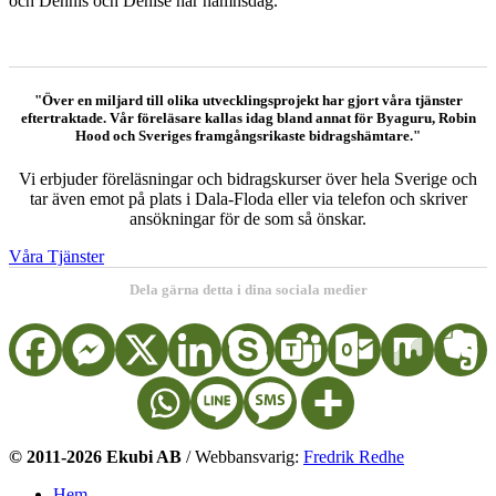
och
Dennis och Denise har namnsdag.
"Över en miljard till olika utvecklingsprojekt har gjort våra tjänster
eftertraktade. Vår föreläsare kallas idag bland annat för Byaguru, Robin
Hood och Sveriges framgångsrikaste bidragshämtare."
Vi erbjuder föreläsningar och bidragskurser över hela Sverige och
tar även emot på plats i Dala-Floda eller via telefon och skriver
ansökningar för de som så önskar.
Våra Tjänster
Dela gärna detta i dina sociala medier
© 2011-2026 Ekubi AB
/ Webbansvarig:
Fredrik Redhe
Hem