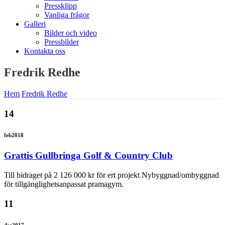
Pressklipp
Vanliga frågor
Galleri
Bilder och video
Pressbilder
Kontakta oss
Fredrik Redhe
Hem
Fredrik Redhe
14
feb
2018
Grattis Gullbringa Golf & Country Club
Till bidraget på 2 126 000 kr för ert projekt Nybyggnad/ombyggnad
för tillgänglighetsanpassat pramagym.
11
dec
2017