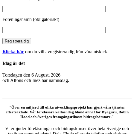
Föreningsnamn (obligatoriskt)
Klicka här
om du vill avregistrera dig från våra utskick.
Idag är det
Torsdagen den 6 Augusti 2026,
och
Alfons och Inez har namnsdag.
"Över en miljard till olika utvecklingsprojekt har gjort våra tjänster
eftertraktade. Vår föreläsare kallas idag bland annat för Byaguru, Robin
Hood och Sveriges framgångsrikaste bidragshämtare."
Vi erbjuder föreläsningar och bidragskurser över hela Sverige och
tar även emot på plats i Dala-Floda eller via telefon och skriver