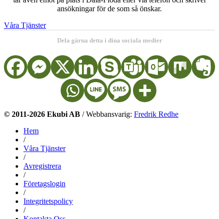
ansökningar för de som så önskar.
Våra Tjänster
Dela gärna detta i dina sociala medier
© 2011-2026 Ekubi AB
/ Webbansvarig:
Fredrik Redhe
Hem
/
Våra Tjänster
/
Avregistrera
/
Företagslogin
/
Integritetspolicy
/
Kontakta Oss