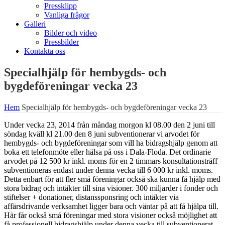
Pressklipp
Vanliga frågor
Galleri
Bilder och video
Pressbilder
Kontakta oss
Specialhjälp för hembygds- och
bygdeföreningar vecka 23
Hem
Specialhjälp för hembygds- och bygdeföreningar vecka 23
Under vecka 23, 2014 från måndag morgon kl 08.00 den 2 juni till
söndag kväll kl 21.00 den 8 juni subventionerar vi arvodet för
hembygds- och bygdeföreningar som vill ha bidragshjälp genom att
boka ett telefonmöte eller hälsa på oss i Dala-Floda. Det ordinarie
arvodet på 12 500 kr inkl. moms för en 2 timmars konsultationsträff
subventioneras endast under denna vecka till 6 000 kr inkl. moms.
Detta enbart för att fler små föreningar också ska kunna få hjälp med
stora bidrag och intäkter till sina visioner. 300 miljarder i fonder och
stiftelser + donationer, distanssponsring och intäkter via
affärsdrivande verksamhet ligger bara och väntar på att få hjälpa till.
Här får också små föreningar med stora visioner också möjlighet att
få professionell bidragshjälp under denna vecka till subventionerat