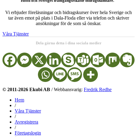
Hood och Sveriges framgångsrikaste bidragshämtare."
Vi erbjuder föreläsningar och bidragskurser över hela Sverige och
tar även emot på plats i Dala-Floda eller via telefon och skriver
ansökningar för de som så önskar.
Våra Tjänster
Dela gärna detta i dina sociala medier
© 2011-2026 Ekubi AB
/ Webbansvarig:
Fredrik Redhe
Hem
/
Våra Tjänster
/
Avregistrera
/
Företagslogin