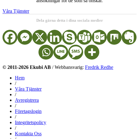
ansökningar för de som så önskar.
Våra Tjänster
Dela gärna detta i dina sociala medier
© 2011-2026 Ekubi AB
/ Webbansvarig:
Fredrik Redhe
Hem
/
Våra Tjänster
/
Avregistrera
/
Företagslogin
/
Integritetspolicy
/
Kontakta Oss